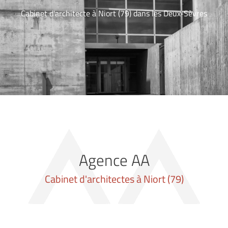
le formulaire
nçoit des projets tout corps d’état, suivis dans leur globalité, des
Agence AA
Cabinet d'architectes à Niort (79)