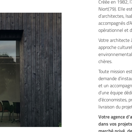
Créée en 1982, l
Niort(79). Elle e
d’architectes, Is
accompagnés d’An
opérationnel et 
Votre architecte 
approche culturel
environnementale
chères.
Toute mission es
demande d’instau
et un accompagn
d’une équipe dédi
d’économistes, pr
livraison du projet
Votre agence d'
dans vos projets
marché privé, de