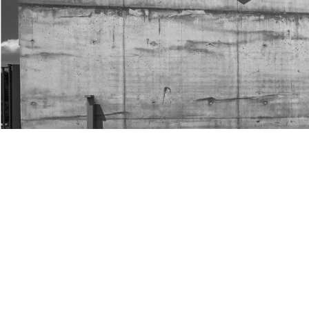
email indiqué ci-dessus. Vous pouvez vous désinscrire à tout moment en utilisant
Votre cabinet d’architecture co
de désinscription
.
INSCRIPTION