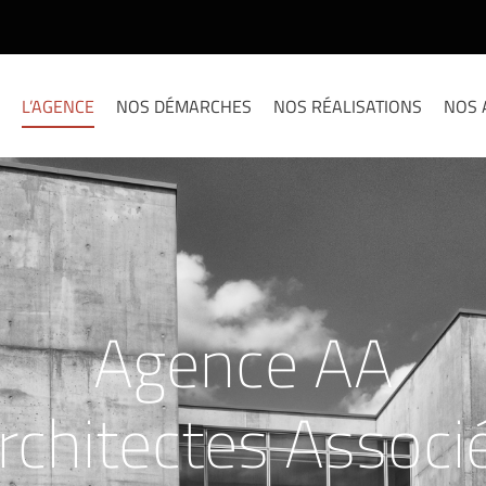
L’AGENCE
NOS DÉMARCHES
NOS RÉALISATIONS
NOS 
sign & contempor
oncept architectur
à l'adresse