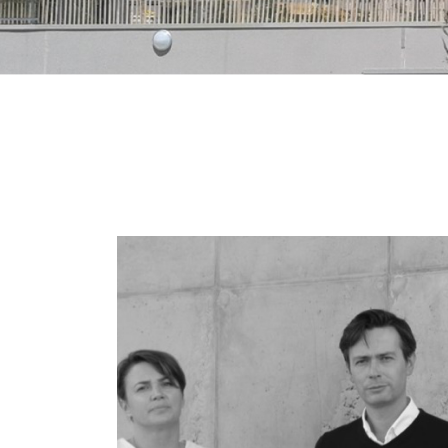
email indiqué ci-dessus. Vous pouvez vous désinscrire à tout moment en utilisant
de désinscription
.
INSCRIPTION