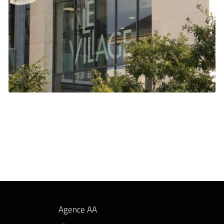

Agrandir la photo
Agence AA