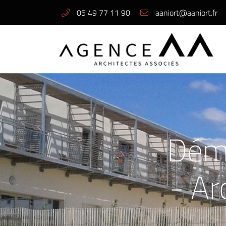
05 49 77 11 90
69 rue des Marais
79000 Niort
05 49 77 11 90
Déma
- Ar
Adresse email de réception

En cochant cette case, vous consentez à recevoir nos propositions commerciales 