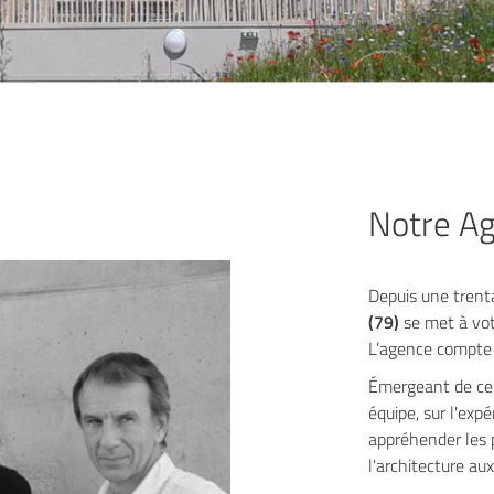
le formulaire
Notre A
Depuis une trenta
(79)
se met à votr
L’agence compte 
Émergeant de ce 
équipe, sur l'exp
appréhender les 
l'architecture a