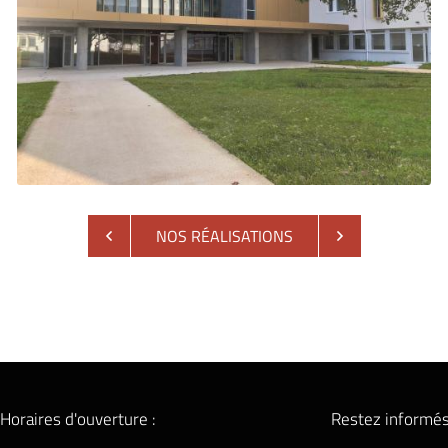
NOS RÉALISATIONS

Agrandir la photo
Horaires d'ouverture :
Restez informé