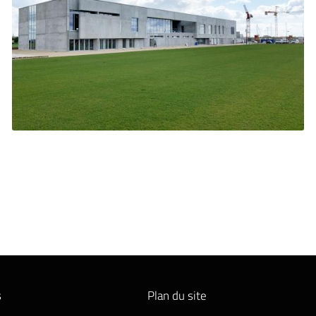

Agrandir la photo
s
Plan du site