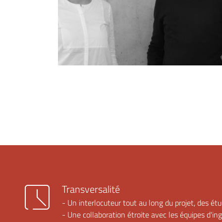
Transversalité
- Un interlocuteur tout au long du projet, des étud
- Une collaboration étroite avec les équipes d'i