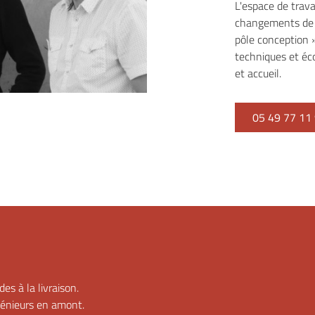
L'espace de trava
changements de l'
pôle conception »
techniques et éc
et accueil.
05 49 77 11
es à la livraison.
ngénieurs en amont.