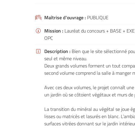
email indiqué ci-dessus. Vous pouvez vous désinscrire à tout moment en utilisant
de désinscription
.
Maîtrise d'ouvrage :
PUBLIQUE

INSCRIPTION
Mission :
Lauréat du concours + BASE + EXE

OPC
Description :
Bien que le site sélectionné pou

seul et même niveau.
Deux grands volumes forment un tout compact. 
second volume comprend la salle à manger mo
Avec ces deux volumes, le projet connaît une do
un jardin où se côtoient végétaux et murs de 
La transition du minéral au végétal se joue é
lisses ou matricés et lasurés en blanc. L’amb
surfaces vitrées donnant sur le jardin intérieu