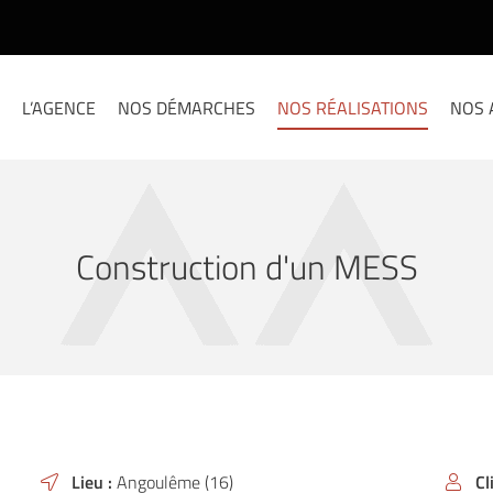
L’AGENCE
NOS DÉMARCHES
NOS RÉALISATIONS
NOS 
Construction d'un MESS
Lieu :
Angoulême (16)
Cl
à l'adresse

