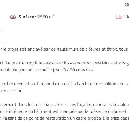
le formulaire
dé
Surface :
2560 m²
Li


 +
r le projet soit enclavé par de hauts murs de clôtures et étroit, tou
Le premier reçoit les espaces dits «servants» (vestiaires, stockage,
dulable pouvant accueillir jusqu’à 450 convives.
uble orientation. Il répond d’un côté à l’architecture militaire du sit
pierre sèche.
galement dans les matériaux choisis. Les façades minérales dévoilent
iance intérieure du bâtiment est marquée par la présence du bois et 
r. Faisant de ce point de restauration un cadre propice à la prise des 