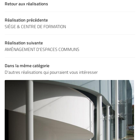
S RÉALISATIONS
Retour aux réalisations
Restez infor
OS ACTUALITÉS
Réalisation précédente
SIÈGE & CENTRE DE FORMATION
INSCRIPTION NEWS
CONTACT
Réalisation suivante
AMÉNAGEMENT D'ESPACES COMMUNS
Rejoignez-nous
Dans la même catégorie
D'autres réalisations qui pourraient vous intéresser