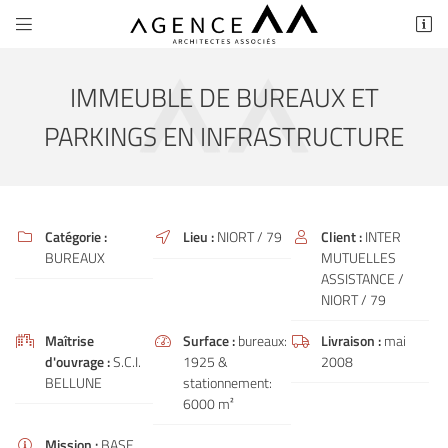


69 rue des Marais
79000 Niort
05 49 77 11 90
IMMEUBLE DE BUREAUX ET
PARKINGS EN INFRASTRUCTURE
Catégorie :
Lieu :
NIORT / 79
Client :
INTER



BUREAUX
MUTUELLES
ASSISTANCE /
NIORT / 79
Adresse email de réception

Maîtrise
Surface :
bureaux:
Livraison :
mai



En cochant cette case, vous consentez à recevoir nos propositions commerciales à
l'adresse email indiqué ci-dessus. Vous pouvez vous désinscrire à tout moment en
d'ouvrage :
S.C.I.
1925 &
2008
utilisant
le formulaire de désinscription
.
BELLUNE
stationnement:
6000 m²
INSCRIPTION
Mission :
BASE
