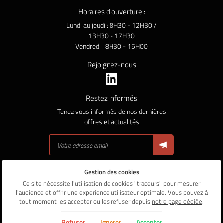
Horaires d'ouverture :
Lundi au jeudi : 8H30 - 12H30 /
13H30 - 17H30
Vendredi : 8H30 - 15H00
Rejoignez-nous
Restez informés
Tenez vous informés de nos dernières
offres et actualités
Gestion des cookies
Mentions Légales
Conditions générales d'utilisation
Ce site nécessite l'utilisation de cookies "traceurs" pour mesurer
Politique de confidentialité
l'audience et offrir une experience utilisateur optimale. Vous pouvez à
Gestion des cookies
tout moment les accepter ou les refuser depuis
notre page dédiée
.
Sitemap
Refuser
Ignorer
Accepter