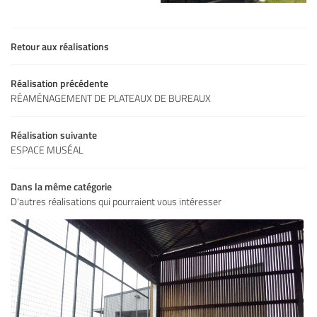
Une question
Retour aux réalisations
Réalisation précédente
05 49 77 11 9
RÉAMÉNAGEMENT DE PLATEAUX DE BUREAUX
L’AGENCE
Réalisation suivante
OS DÉMARCHES
ESPACE MUSÉAL
S RÉALISATIONS
Dans la même catégorie
Restez infor
D'autres réalisations qui pourraient vous intéresser
OS ACTUALITÉS
INSCRIPTION NEWS
CONTACT
Rejoignez-nous