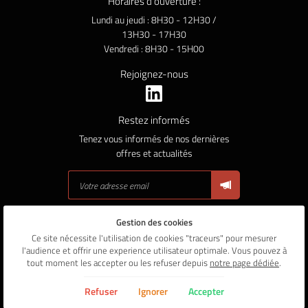
Horaires d'ouverture :
Lundi au jeudi : 8H30 - 12H30 /
13H30 - 17H30
Vendredi : 8H30 - 15H00
Rejoignez-nous
Restez informés
Tenez vous informés de nos dernières
offres et actualités
Gestion des cookies
Mentions Légales
Conditions générales d'utilisation
Ce site nécessite l'utilisation de cookies "traceurs" pour mesurer
Politique de confidentialité
l'audience et offrir une experience utilisateur optimale. Vous pouvez à
Gestion des cookies
tout moment les accepter ou les refuser depuis
notre page dédiée
.
Sitemap
Refuser
Ignorer
Accepter