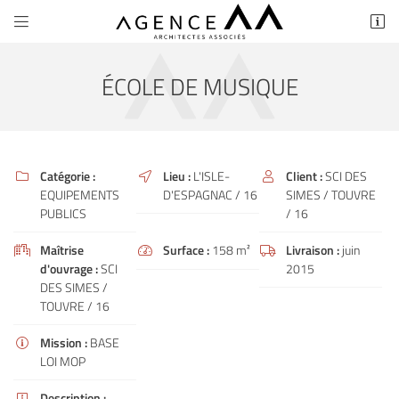


69 rue des Marais
79000 Niort
05 49 77 11 90
ÉCOLE DE MUSIQUE
Catégorie :
Lieu :
L'ISLE-
Client :
SCI DES



EQUIPEMENTS
D'ESPAGNAC / 16
SIMES / TOUVRE
PUBLICS
/ 16
Maîtrise
Surface :
158 m²
Livraison :
juin



d'ouvrage :
SCI
2015
Adresse email de réception

DES SIMES /
TOUVRE / 16
En cochant cette case, vous consentez à recevoir nos propositions commerciales à
l'adresse email indiqué ci-dessus. Vous pouvez vous désinscrire à tout moment en
utilisant
le formulaire de désinscription
.
Mission :
BASE

LOI MOP
INSCRIPTION
Description :
