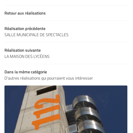
S RÉALISATIONS
Retour aux réalisations
Restez infor
OS ACTUALITÉS
Réalisation précédente
INSCRIPTION NEWS
SALLE MUNICIPALE DE SPECTACLES
CONTACT
Réalisation suivante
LA MAISON DES LYCÉENS
Rejoignez-nous
Dans la même catégorie
D'autres réalisations qui pourraient vous intéresser