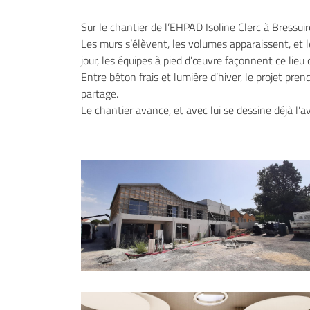
email indiqué ci-dessus. Vous pouvez vous désinscrire à tout moment en utilisant
de désinscription
.
Sur le chantier de l’EHPAD Isoline Clerc à Bressui
Les murs s’élèvent, les volumes apparaissent, et
INSCRIPTION
jour, les équipes à pied d’œuvre façonnent ce lieu 
Entre béton frais et lumière d’hiver, le projet pren
partage.
Le chantier avance, et avec lui se dessine déjà l’av